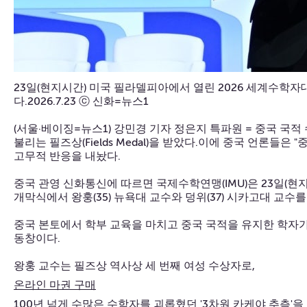
23일(현지시간) 미국 필라델피아에서 열린 2026 세계수학
다.2026.7.23 ⓒ 신화=뉴스1
(서울·베이징=뉴스1) 강민경 기자 정은지 특파원 = 중국 국
불리는 필즈상(Fields Medal)을 받았다.이에 중국 언론들
고무적 반응을 내놨다.
중국 관영 신화통신에 따르면 국제수학연맹(IMU)은 23일(현지
개막식에서 왕훙(35) 뉴욕대 교수와 덩위(37) 시카고대 교수
중국 본토에서 학부 교육을 마치고 중국 국적을 유지한 학자가
동창이다.
왕훙 교수는 필즈상 역사상 세 번째 여성 수상자로,
온라인 마권 구매
100년 넘게 수많은 수학자를 괴롭혔던 '3차원 카케야 추측'