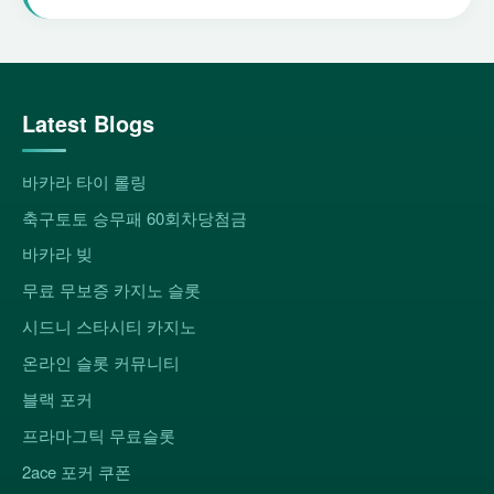
Latest Blogs
바카라 타이 롤링
축구토토 승무패 60회차당첨금
바카라 빚
무료 무보증 카지노 슬롯
시드니 스타시티 카지노
온라인 슬롯 커뮤니티
블랙 포커
프라마그틱 무료슬롯
2ace 포커 쿠폰