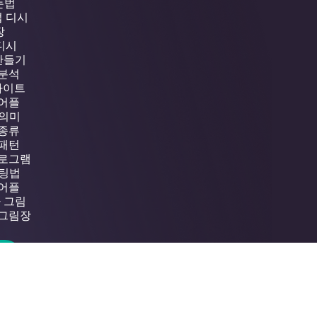
는법
법 디시
장
 디시
 만들기
 분석
 사이트
 어플
 의미
 종류
 패턴
프로그램
배팅법
 어플
라 그림
 그림장