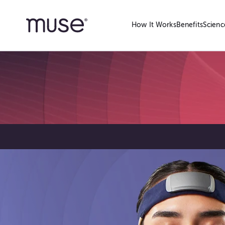
How It Works
Benefits
Scienc